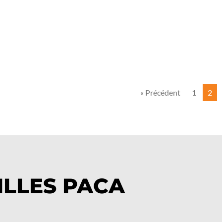
« Précédent
1
2
ILLES PACA