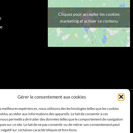
Cliquez pour accepter les cookies
e
marketing et activer ce contenu
e
Gérer le consentement aux cookies
ACA
es meilleures expériences, nous utilisons des technologies telles que les cookies
et/ou accéder aux informations des appareils. Le fait de consentir à ces
 nous permettra de traiter des données telles que le comportement de navigation
ques sur ce site. Le fait de ne pas consentir ou de retirer son consentement peut
 artisan sur Vence
Votre artisan sur Nice
t négatif sur certaines caractéristiques et fonctions.