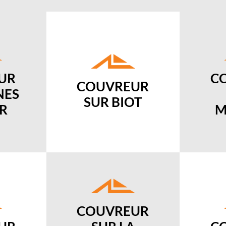
UR
C
COUVREUR
NES
SUR BIOT
R
M
COUVREUR