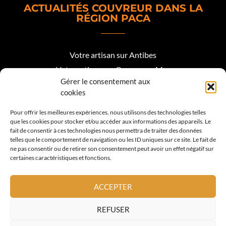
ACTUALITÉS COUVREUR DANS LA
RÉGION PACA
Votre artisan sur Antibes
Votre artisan sur Cagnes sur Mer
Gérer le consentement aux
Votre artisan sur Biot
cookies
Votre artisan sur Mougins
Pour offrir les meilleures expériences, nous utilisons des technologies telles
que les cookies pour stocker et/ou accéder aux informations des appareils. Le
Votre artisan Roquefort les Pins
fait de consentir à ces technologies nous permettra de traiter des données
telles que le comportement de navigation ou les ID uniques sur ce site. Le fait de
Votre artisan sur Valbonne
ne pas consentir ou de retirer son consentement peut avoir un effet négatif sur
certaines caractéristiques et fonctions.
Votre artisan sur Vence
Votre artisan sur La Colle sur Loup
ACCEPTER
Votre artisan sur Nice
REFUSER
Votre artisan sur Cannes