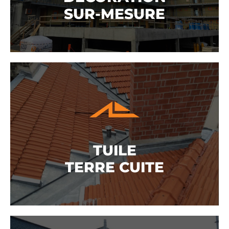
SUR-MESURE
DÉCORATION
SUR-MESURE
DÉCOUVRIR
TUILE
TERRE CUITE