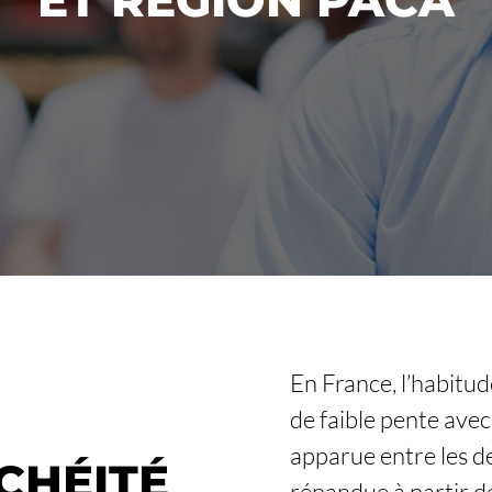
En France, l’habitud
de faible pente avec
apparue entre les de
CHÉITÉ
répandue à partir de