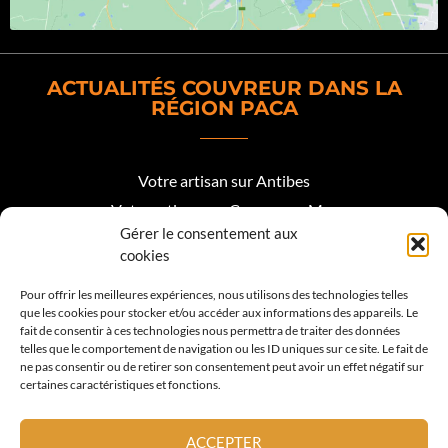
ACTUALITÉS COUVREUR DANS LA
RÉGION PACA
Votre artisan sur Antibes
Votre artisan sur Cagnes sur Mer
Gérer le consentement aux
Votre artisan sur Biot
cookies
Votre artisan sur Mougins
Pour offrir les meilleures expériences, nous utilisons des technologies telles
que les cookies pour stocker et/ou accéder aux informations des appareils. Le
Votre artisan Roquefort les Pins
fait de consentir à ces technologies nous permettra de traiter des données
telles que le comportement de navigation ou les ID uniques sur ce site. Le fait de
Votre artisan sur Valbonne
ne pas consentir ou de retirer son consentement peut avoir un effet négatif sur
certaines caractéristiques et fonctions.
Votre artisan sur Vence
Votre artisan sur La Colle sur Loup
ACCEPTER