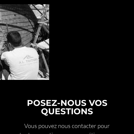
planifier des contrôles réguliers, surtout
après des épisodes de fortes pluies ou de
vent.
Quel que soit le quartier –
La Collettes
,
Les
Presses
,
Les Canebiers
, ou les hauteurs
proches de
Saint-Paul-de-Vence
– nous
assurons un
service de proximité
, réactif,
professionnel, avec un seul objectif : garantir
la
durabilité, l’étanchéité et l’esthétique
de
votre toiture.
POSEZ-NOUS VOS
QUESTIONS
Vous pouvez nous contacter pour