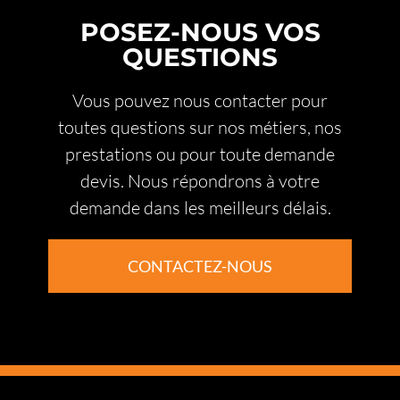
choisir un partenaire expérimenté, fiable et à
POSEZ-NOUS VOS
l’écoute de vos besoins. Nous allions
QUESTIONS
technique moderne
,
respect de
l’environnement bâti
, et
réactivité locale
,
Vous pouvez nous contacter pour
pour garantir la longévité, la sécurité et
toutes questions sur nos métiers, nos
l’esthétique de votre toiture, même dans les
conditions les plus exigeantes.
prestations ou pour toute demande
devis. Nous répondrons à votre
demande dans les meilleurs délais.
CONTACTEZ-NOUS