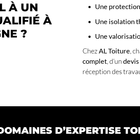
L À UN
Une protection
ALIFIÉ À
Une isolation 
NE ?
Une valorisati
Chez
AL Toiture
, c
complet
, d’un
devis
réception des trava
DOMAINES D’EXPERTISE TO