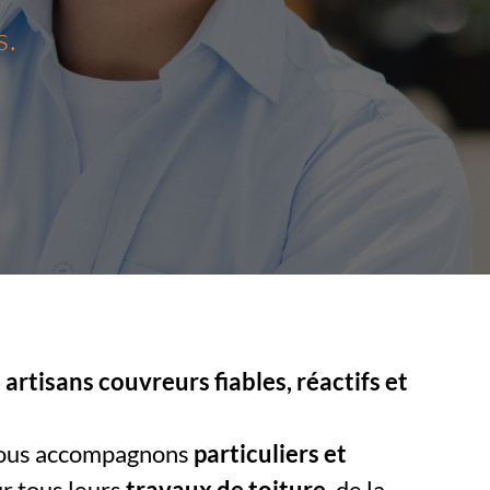
s.
artisans couvreurs fiables, réactifs et
nous accompagnons
particuliers et
r tous leurs
travaux de toiture
, de la