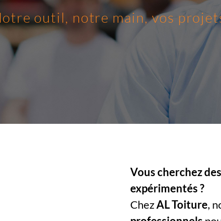
otre outil, notre main, vos projet
Vous cherchez des 
expérimentés ?
Chez
AL Toiture
, 
professionnels
pou