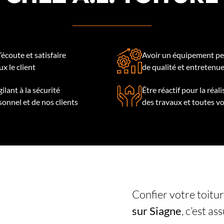
l’écoute et satisfaire
Avoir un équipement pe
x le client
de qualité et entretenu
gilant à la sécurité
Être réactif pour la réal
sonnel et de nos clients
des travaux et toutes v
Confier votre toitu
sur Siagne
, c’est as