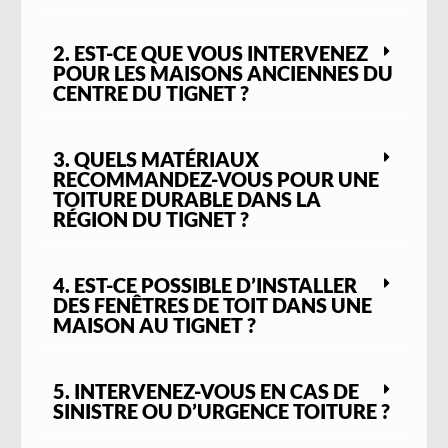
tuiles endommagées et des travaux
d’étanchéité intégrés à l’environnement
2. EST-CE QUE VOUS INTERVENEZ
architectural local.
POUR LES MAISONS ANCIENNES DU
Dans les zones plus récentes comme
Les
CENTRE DU TIGNET ?
Hauts du Tignet
,
Les Courmettes
ou encore
La Molière
, les maisons individuelles sont
souvent dotées de toitures à faible pente,
3. QUELS MATÉRIAUX
parfois équipées de
tuiles mécaniques
, voire
RECOMMANDEZ-VOUS POUR UNE
TOITURE DURABLE DANS LA
de
plaques métalliques
pour les extensions
RÉGION DU TIGNET ?
ou garages. Nous y assurons des prestations
variées :
remplacement de couverture
,
installation de Velux
, ou encore
révision des
4. EST-CE POSSIBLE D’INSTALLER
éléments de zinguerie
pour garantir la
DES FENÊTRES DE TOIT DANS UNE
bonne évacuation des eaux.
MAISON AU TIGNET ?
Bien que Le Tignet soit une commune de
l’intérieur,
l’ensoleillement est
5. INTERVENEZ-VOUS EN CAS DE
particulièrement intense
une bonne partie
SINISTRE OU D’URGENCE TOITURE ?
de l’année. Les matériaux de toiture sont
donc soumis à une usure accélérée par les