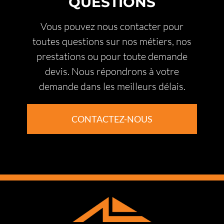
QUESTIONS
bien intégrée à votre environnement
. Nos
prestations sont pensées pour respecter à la
Vous pouvez nous contacter pour
fois
le charme provençal des habitations
et
toutes questions sur nos métiers, nos
les exigences techniques d’un habitat
prestations ou pour toute demande
moderne.
devis. Nous répondrons à votre
demande dans les meilleurs délais.
CONTACTEZ-NOUS