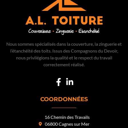
que soit la complexité du chantier – accès
difficile, toiture en hauteur, matériaux
anciens – nous vous garantissons une
intervention soignée
, un
diagnostic précis
,
et des conseils adaptés à votre situation.
Chez AL Toiture, notre engagement est
Nous sommes spécialisés dans la couverture, la zinguerie et
simple : vous offrir une
toiture fiable,
l’étanchéité des toits. Issus des Compagnons du Devoir,
esthétique et durable
, en harmonie avec le
nous privilégions la qualité et le respect du travail
style de votre maison et les exigences du
correctement réalisé.
climat local.
COORDONNÉES
16 Chemin des Travails
06800 Cagnes sur Mer