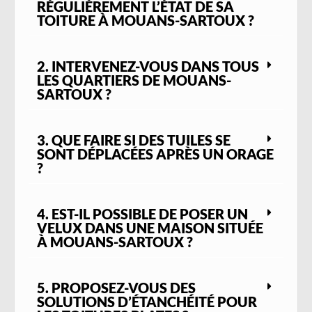
RÉGULIÈREMENT L’ÉTAT DE SA
sur ces bâtiments, en remplaçant les
TOITURE À MOUANS-SARTOUX ?
éléments endommagés tout en préservant
l’harmonie visuelle. Nos couvreurs utilisent
2. INTERVENEZ-VOUS DANS TOUS
des
techniques artisanales
, dans le respect
LES QUARTIERS DE MOUANS-
du patrimoine et des règles d’urbanisme en
SARTOUX ?
vigueur.
Dans les secteurs plus récents comme
Tournamy
,
Plan Sarrain
, ou
Chemin des
3. QUE FAIRE SI DES TUILES SE
Gourettes
, les habitations sont
SONT DÉPLACÉES APRÈS UN ORAGE
?
généralement plus vastes, avec des toitures
à faible pente, souvent en tuiles mécaniques
ou en béton. Ces matériaux, bien
4. EST-IL POSSIBLE DE POSER UN
qu’efficaces, nécessitent une
surveillance
VELUX DANS UNE MAISON SITUÉE
régulière
face à l’exposition aux
UV
, aux
À MOUANS-SARTOUX ?
pluies intenses de l’automne
, et au
vent
,
parfois violent sur les hauteurs de la
commune. Nous proposons des prestations
5. PROPOSEZ-VOUS DES
SOLUTIONS D’ÉTANCHÉITÉ POUR
complètes :
révision de toiture
,