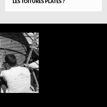
LES TOITURES PLATES ?
remplacement de tuiles, renforcement des
éléments de zinguerie et pose de fenêtres de
toit.
Certaines
villas contemporaines
ou petits
immeubles de standing dans le quartier
Font
de l’Orme
ou le long de la route de Cannes
présentent des toits-terrasses. Ce type de
couverture exige une
étanchéité
parfaitement maîtrisée
, car l’eau y stagne
plus facilement qu’avec une pente classique.
Nous mettons en œuvre des solutions
modernes : membranes bitumineuses,
EPDM, ou PVC soudé, résistants aux UV et
conçus pour faire face à l’humidité
stagnante.
La proximité des collines boisées,
l’alternance entre zones d’ombre et
d’ensoleillement, ainsi que la présence
fréquente de pins ou de feuillus imposent un