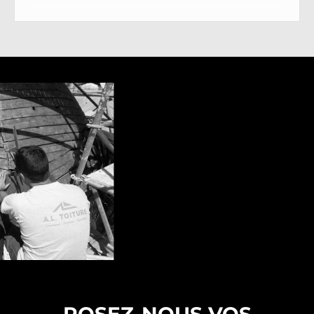
chéneaux, noues)
L’
entretien préventif
(démoussage,
nettoyage, inspection)
L’
isolation des combles
et des rampants
de toiture
Les
interventions après intempéries
ou
dégâts liés au gel
Nous sommes également à votre disposition
pour des
chantiers complexes
, notamment
en hauteur ou en accès difficile, comme c’est
souvent le cas dans les hameaux en pente ou
les zones isolées de Péone.
Travailler avec un artisan couvreur local, c’est
aussi profiter d’un
accompagnement de
proximité
. Nous connaissons les contraintes
administratives des communes de
montagne, les spécificités des Plans Locaux
d’Urbanisme, et nous pouvons vous orienter
dans vos démarches si vous avez besoin d’un