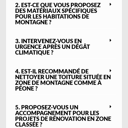
2. EST-CE QUE VOUS PROPOSEZ
complet
, afin d’identifier les éventuels
DES MATÉRIAUX SPÉCIFIQUES
désordres (tuiles cassées, infiltrations,
POUR LES HABITATIONS DE
faîtage endommagé, zinguerie vieillissante,
MONTAGNE ?
etc.) et proposer les travaux les plus
pertinents, sans mauvaises surprises.
Que vous soyez propriétaire d’une résidence
3. INTERVENEZ-VOUS EN
URGENCE APRÈS UN DÉGÂT
principale, secondaire ou d’un gîte de
CLIMATIQUE ?
montagne,
AL Toiture vous accompagne
avec sérieux et efficacité
. Notre objectif :
garantir à votre toiture solidité, étanchéité
4. EST-IL RECOMMANDÉ DE
et longévité, tout en préservant le charme
NETTOYER UNE TOITURE SITUÉE EN
authentique de votre habitat.
ZONE DE MONTAGNE COMME À
Nous réalisons notamment :
PÉONE ?
Le
remplacement de tuiles ou ardoises
endommagées
5. PROPOSEZ-VOUS UN
La
pose de toitures neuves
lors de
ACCOMPAGNEMENT POUR LES
constructions ou extensions
PROJETS DE RÉNOVATION EN ZONE
Les
travaux de zinguerie
(gouttières,
CLASSÉE ?