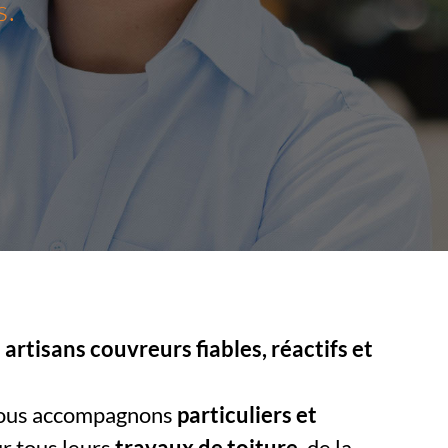
s.
artisans couvreurs fiables, réactifs et
nous accompagnons
particuliers et
r tous leurs
travaux de toiture
, de la