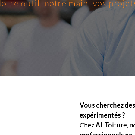
otre outil, notre main, vos projet
Vous cherchez des 
expérimentés ?
Chez
AL Toiture
, 
professionnels
pou