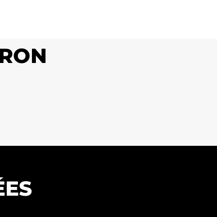
ÉRON
ÉES