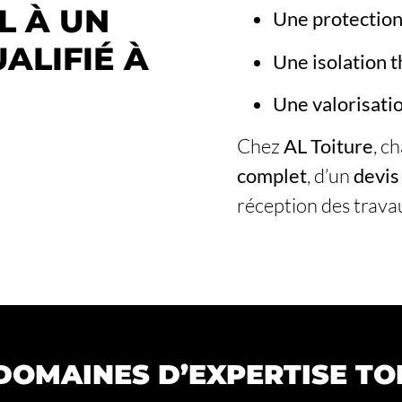
L À UN
Une protection
ALIFIÉ À
Une isolation 
Une valorisati
Chez
AL Toiture
, c
complet
, d’un
devis
réception des trava
DOMAINES D’EXPERTISE TO