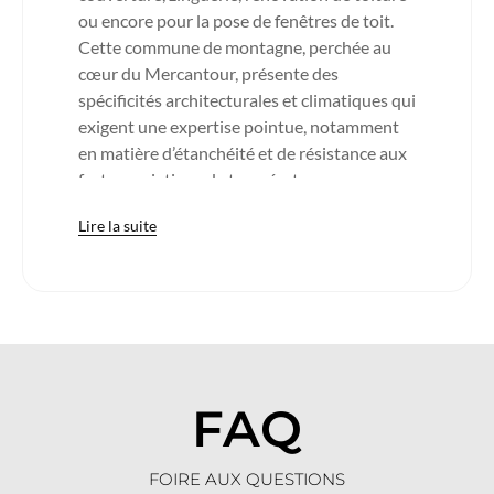
ou encore pour la pose de fenêtres de toit.
Cette commune de montagne, perchée au
cœur du Mercantour, présente des
spécificités architecturales et climatiques qui
exigent une expertise pointue, notamment
en matière d’étanchéité et de résistance aux
fortes variations de température.
Saint Dalmas le Selvage
est l’un des plus
Lire la suite
hauts villages des Alpes-Maritimes, niché à
plus de 1500 mètres d’altitude. Ici, les
habitations sont souvent construites en
pierre, avec des toitures inclinées conçues
pour supporter de lourdes charges de neige
en hiver. Les couvertures traditionnelles,
souvent réalisées en lauzes ou en tuiles
FAQ
canal, demandent un savoir-faire local que
nos équipes maîtrisent parfaitement. Lors de
nos interventions, nous veillons à préserver
FOIRE AUX QUESTIONS