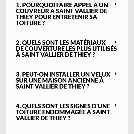
encore installation de systèmes d’évacuation
1. POURQUOI FAIRE APPEL À UN
des eaux pluviales renforcés. À cette
COUVREUR À SAINT VALLIER DE
altitude, l’exposition au gel, à la neige et aux
THIEY POUR ENTRETENIR SA
TOITURE ?
grands vents impose des matériaux robustes
et une pose irréprochable.
Loin de l’humidité marine mais soumis à de
2. QUELS SONT LES MATÉRIAUX
fortes amplitudes thermiques, les toits de
DE COUVERTURE LES PLUS UTILISÉS
Saint Vallier de Thiey doivent être inspectés
À SAINT VALLIER DE THIEY ?
régulièrement, notamment après les
épisodes de grêle ou les longues périodes de
sécheresse. Nos interventions sont toujours
3. PEUT-ON INSTALLER UN VELUX
SUR UNE MAISON ANCIENNE À
précédées d’un diagnostic précis afin de
SAINT VALLIER DE THIEY ?
proposer des solutions adaptées et durables.
Quelle que soit la nature de votre toiture ou
la configuration de votre habitation – en
4. QUELS SONT LES SIGNES D’UNE
lotissement, maison individuelle ou bâtisse
TOITURE ENDOMMAGÉE À SAINT
ancienne – notre équipe vous propose un
VALLIER DE THIEY ?
accompagnement de proximité, réactif et
professionnel. De la simple réparation à la