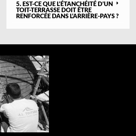
5. EST-CE QUE L’ÉTANCHÉITÉ D’UN
rénovation complète, nous mettons notre
TOIT-TERRASSE DOIT ÊTRE
expertise au service de la longévité, de la
RENFORCÉE DANS L’ARRIÈRE-PAYS ?
sécurité et de l’esthétique de votre
couverture.