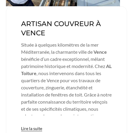
ARTISAN COUVREUR À
VENCE
Située à quelques kilomètres de la mer
Méditerranée, la charmante ville de
Vence
bénéficie d’un cadre exceptionnel, mêlant
patrimoine historique et modernité. Chez
AL
Toiture
, nous intervenons dans tous les
quartiers de Vence pour vos travaux de
couverture, zinguerie, étanchéité et
installation de fenêtres de toit. Grâce à notre
parfaite connaissance du territoire vénçois
et de ses spécificités climatiques, nous
adaptons chacune de nos interventions pour
répondre au mieux aux exigences
Lire la suite
architecturales et environnementales