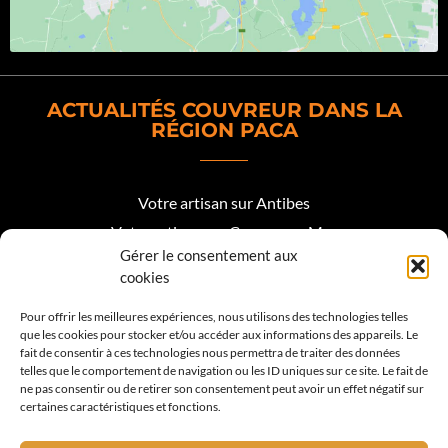
ACTUALITÉS COUVREUR DANS LA
RÉGION PACA
Votre artisan sur Antibes
Votre artisan sur Cagnes sur Mer
Gérer le consentement aux
Votre artisan sur Biot
cookies
Votre artisan sur Mougins
Pour offrir les meilleures expériences, nous utilisons des technologies telles
que les cookies pour stocker et/ou accéder aux informations des appareils. Le
Votre artisan Roquefort les Pins
fait de consentir à ces technologies nous permettra de traiter des données
telles que le comportement de navigation ou les ID uniques sur ce site. Le fait de
Votre artisan sur Valbonne
ne pas consentir ou de retirer son consentement peut avoir un effet négatif sur
certaines caractéristiques et fonctions.
Votre artisan sur Vence