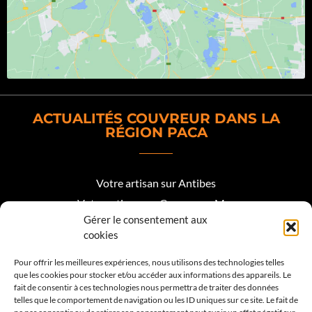
ACTUALITÉS COUVREUR DANS LA
RÉGION PACA
Votre artisan sur Antibes
Votre artisan sur Cagnes sur Mer
Gérer le consentement aux
Votre artisan sur Biot
cookies
Votre artisan sur Mougins
Pour offrir les meilleures expériences, nous utilisons des technologies telles
que les cookies pour stocker et/ou accéder aux informations des appareils. Le
Votre artisan Roquefort les Pins
fait de consentir à ces technologies nous permettra de traiter des données
telles que le comportement de navigation ou les ID uniques sur ce site. Le fait de
Votre artisan sur Valbonne