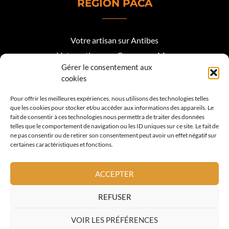
RÉGION PACA
Votre artisan sur Antibes
Votre artisan sur Cagnes sur Mer
Gérer le consentement aux
Votre artisan sur Biot
cookies
Votre artisan sur Mougins
Pour offrir les meilleures expériences, nous utilisons des technologies telles
que les cookies pour stocker et/ou accéder aux informations des appareils. Le
Votre artisan Roquefort les Pins
fait de consentir à ces technologies nous permettra de traiter des données
telles que le comportement de navigation ou les ID uniques sur ce site. Le fait de
Votre artisan sur Valbonne
ne pas consentir ou de retirer son consentement peut avoir un effet négatif sur
certaines caractéristiques et fonctions.
Votre artisan sur Vence
Votre artisan sur La Colle sur Loup
ACCEPTER
Votre artisan sur Nice
REFUSER
Votre artisan sur Cannes
VOIR LES PRÉFÉRENCES