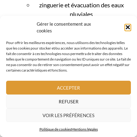
zinguerie et évacuation des eaux
pluviales
Gérer le consentement aux
étanchéité toiture
cookies
fenêtres de toit
Pour offrir les meilleures expériences, nous utilisons des technologies telles
que les cookies pour stocker et/ou accéder aux informations des appareils. Le
couverture métallique
fait de consentir à ces technologies nous permettra de traiter des données
telles que le comportement de navigation ou les ID uniques sur ce site. Le fait de
ne pas consentir ou de retirer son consentement peut avoir un effet négatif sur
tuiles terre cuite
certaines caractéristiques et fonctions.
façades et bardages bois
ACCEPTER
Cette approche globale est essentielle à
REFUSER
Auribeau sur Siagne, où la toiture joue un
rôle clé dans la
protection contre
VOIR LES PRÉFÉRENCES
l’humidité et le ruissellement
.
Politique de cookies
Mentions légales