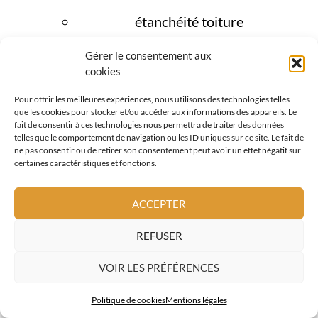
étanchéité toiture
fenêtres de toit
Gérer le consentement aux
cookies
couverture métallique
Pour offrir les meilleures expériences, nous utilisons des technologies telles
que les cookies pour stocker et/ou accéder aux informations des appareils. Le
tuiles terre cuite
fait de consentir à ces technologies nous permettra de traiter des données
telles que le comportement de navigation ou les ID uniques sur ce site. Le fait de
façades et bardages bois
ne pas consentir ou de retirer son consentement peut avoir un effet négatif sur
certaines caractéristiques et fonctions.
Cette approche globale est essentielle à
Beaulieu sur Mer, où chaque détail de la
ACCEPTER
toiture contribue à l’
image et à la
REFUSER
durabilité du bâtiment
.
VOIR LES PRÉFÉRENCES
DEMANDE DE DEVIS
Politique de cookies
Mentions légales