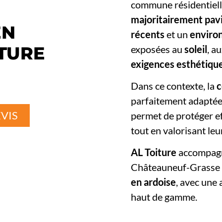
commune résidentielle
majoritairement pavi
EN
récents
et un
enviro
ITURE
exposées au
soleil
, a
exigences esthétique
Dans ce contexte, la
c
parfaitement adaptée.
VIS
permet de protéger e
tout en valorisant leu
AL Toiture
accompagne
Châteauneuf-Grasse d
en ardoise
, avec une
haut de gamme.