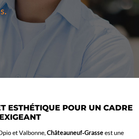
s.
ET ESTHÉTIQUE POUR UN CADRE
 EXIGEANT
 Opio et Valbonne,
Châteauneuf‑Grasse
est une