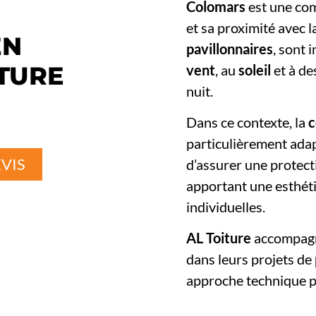
Colomars
est une com
et sa proximité avec 
EN
pavillonnaires
, sont 
ITURE
vent
, au
soleil
et à d
nuit.
Dans ce contexte, la
c
particulièrement adap
VIS
d’assurer une protect
apportant une esthéti
individuelles.
AL Toiture
accompagne
dans leurs projets de
approche technique p