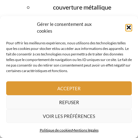
couverture métallique
tuiles terre cuite
Gérer le consentement aux
cookies
façades et bardages bois
Pour offrir les meilleures expériences, nous utilisons des technologies telles
Cette approche globale est
que les cookies pour stocker et/ou accéder aux informations des appareils. Le
fait de consentir à ces technologies nous permettra de traiter des données
particulièrement adaptée à Contes, où la
telles que le comportement de navigation ou les ID uniques sur ce site. Le fait de
ne pas consentir ou de retirer son consentement peut avoir un effet négatif sur
toiture doit être pensée comme un
certaines caractéristiques et fonctions.
ensemble cohérent
, capable de résister
durablement aux contraintes de la vallée.
ACCEPTER
REFUSER
DEMANDE DE DEVIS
VOIR LES PRÉFÉRENCES
Politique de cookies
Mentions légales