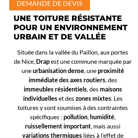
DEMANDE DE DEVIS
UNE TOITURE RÉSISTANTE
POUR UN ENVIRONNEMENT
URBAIN ET DE VALLÉE
Située dans la vallée du Paillon, aux portes
de Nice,
Drap
est une commune marquée par
une
urbanisation dense
, une
proximité
immédiate des axes routiers
, des
immeubles résidentiels
, des
maisons
individuelles
et des
zones mixtes
. Les
toitures y sont soumises à des contraintes
spécifiques :
pollution
,
humidité
,
ruissellement important
, mais aussi
variations thermiques
liées à l’effet de