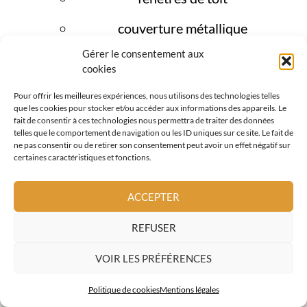
couverture métallique
Gérer le consentement aux
tuiles terre cuite
cookies
façades et bardages bois
Pour offrir les meilleures expériences, nous utilisons des technologies telles
que les cookies pour stocker et/ou accéder aux informations des appareils. Le
Cette approche globale est essentielle à
fait de consentir à ces technologies nous permettra de traiter des données
telles que le comportement de navigation ou les ID uniques sur ce site. Le fait de
Drap, où la toiture doit être pensée
ne pas consentir ou de retirer son consentement peut avoir un effet négatif sur
certaines caractéristiques et fonctions.
comme un
élément technique clé
de la
protection du bâtiment en milieu urbain.
ACCEPTER
REFUSER
DEMANDE DE DEVIS
VOIR LES PRÉFÉRENCES
Politique de cookies
Mentions légales