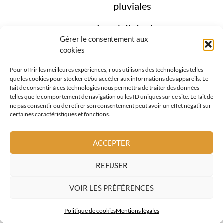
pluviales
étanchéité toiture
Gérer le consentement aux
fenêtres de toit
cookies
Pour offrir les meilleures expériences, nous utilisons des technologies telles
couverture métallique
que les cookies pour stocker et/ou accéder aux informations des appareils. Le
fait de consentir à ces technologies nous permettra de traiter des données
tuiles terre cuite
telles que le comportement de navigation ou les ID uniques sur ce site. Le fait de
ne pas consentir ou de retirer son consentement peut avoir un effet négatif sur
certaines caractéristiques et fonctions.
façades et bardages bois
Cette approche globale est essentielle à
ACCEPTER
Èze, où la toiture doit être pensée comme
REFUSER
un
ensemble technique et esthétique
,
parfaitement adapté au site.
VOIR LES PRÉFÉRENCES
Politique de cookies
Mentions légales