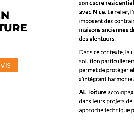
son
cadre résidentie
avec Nice
. Le relief,
EN
imposent des contrain
ITURE
maisons anciennes du
des alentours
.
Dans ce contexte, la
c
solution particulièrem
VIS
permet de protéger ef
s’intégrant harmonieu
AL Toiture
accompagne
dans leurs projets de
approche technique pe