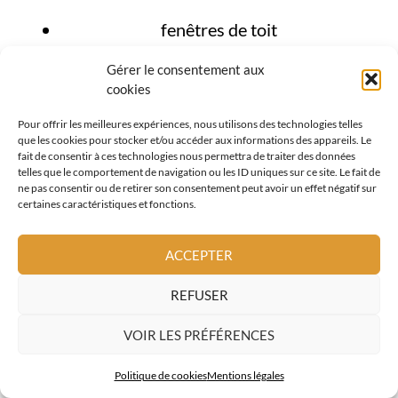
fenêtres de toit
couverture métallique
Gérer le consentement aux
cookies
tuiles terre cuite
Pour offrir les meilleures expériences, nous utilisons des technologies telles
que les cookies pour stocker et/ou accéder aux informations des appareils. Le
façades et bardages bois
fait de consentir à ces technologies nous permettra de traiter des données
telles que le comportement de navigation ou les ID uniques sur ce site. Le fait de
Cette approche globale est particulièrement
ne pas consentir ou de retirer son consentement peut avoir un effet négatif sur
certaines caractéristiques et fonctions.
adaptée à Gattières, où la toiture doit être
pensée comme un
élément central de
ACCEPTER
protection
face aux conditions naturelles.
REFUSER
VOIR LES PRÉFÉRENCES
DEMANDE DE DEVIS
Politique de cookies
Mentions légales