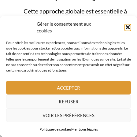
Cette approche globale est essentielle à
Le Broc, où la toiture doit être pensée
Gérer le consentement aux
comme un
ensemble cohérent et
cookies
résistant
face aux contraintes naturelles.
Pour offrir les meilleures expériences, nous utilisons des technologies telles
que les cookies pour stocker et/ou accéder aux informations des appareils. Le
fait de consentir à ces technologies nous permettra de traiter des données
telles que le comportement de navigation ou les ID uniques sur ce site. Le fait de
DEMANDE DE DEVIS
ne pas consentir ou de retirer son consentement peut avoir un effet négatif sur
certaines caractéristiques et fonctions.
ACCEPTER
REFUSER
FAQ –
VOIR LES PRÉFÉRENCES
COUVERTURE DE
Politique de cookies
Mentions légales