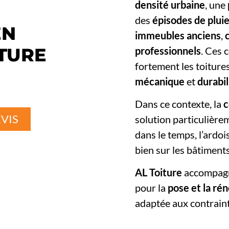
densité urbaine
, une
des
épisodes de plui
EN
immeubles anciens
,
ITURE
professionnels
. Ces 
fortement les toiture
mécanique
et
durabil
Dans ce contexte, la
c
VIS
solution particulière
dans le temps, l’ardoi
bien sur les bâtiment
AL Toiture
accompagne
pour la
pose et la ré
adaptée aux contraint