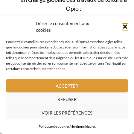
Opio :
zinguerie et évacuation des eaux
Gérer le consentement aux
pluviales
cookies
Pour offrir les meilleures expériences, nous utilisons des technologies telles
étanchéité toiture
que les cookies pour stocker et/ou accéder aux informations des appareils. Le
fait de consentir à ces technologies nous permettra de traiter des données
fenêtres de toit
telles que le comportement de navigation ou les ID uniques sur ce site. Le fait de
ne pas consentir ou de retirer son consentement peut avoir un effet négatif sur
certaines caractéristiques et fonctions.
couverture métallique
tuiles terre cuite
ACCEPTER
façades et bardages bois
REFUSER
Cette approche globale est
VOIR LES PRÉFÉRENCES
particulièrement pertinente à Opio, où la
Politique de cookies
Mentions légales
toiture doit rester performante tout en