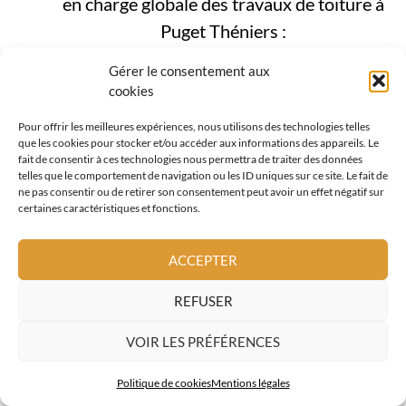
en charge globale des travaux de toiture à
Puget Théniers :
zinguerie et évacuation des eaux
Gérer le consentement aux
cookies
pluviales
Pour offrir les meilleures expériences, nous utilisons des technologies telles
étanchéité toiture
que les cookies pour stocker et/ou accéder aux informations des appareils. Le
fait de consentir à ces technologies nous permettra de traiter des données
fenêtres de toit
telles que le comportement de navigation ou les ID uniques sur ce site. Le fait de
ne pas consentir ou de retirer son consentement peut avoir un effet négatif sur
certaines caractéristiques et fonctions.
couverture métallique
tuiles terre cuite
ACCEPTER
façades et bardages bois
REFUSER
Cette approche globale est essentielle à
VOIR LES PRÉFÉRENCES
Puget Théniers, où la toiture joue un rôle
Politique de cookies
Mentions légales
central dans la protection du bâti face à