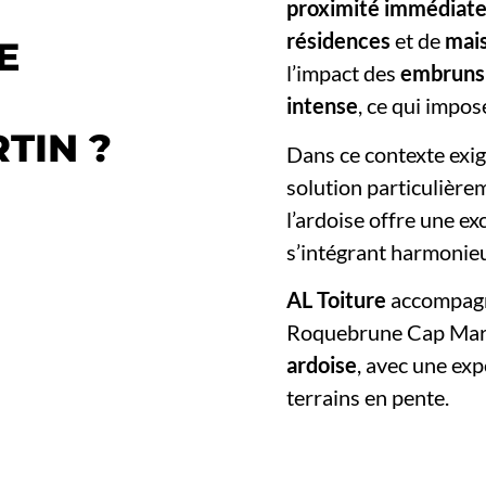
proximité immédiate
résidences
et de
mai
E
l’impact des
embruns 
intense
, ce qui impos
TIN ?
Dans ce contexte exig
solution particulière
l’ardoise offre une ex
s’intégrant harmonie
AL Toiture
accompagne
Roquebrune Cap Mart
ardoise
, avec une exp
terrains en pente.