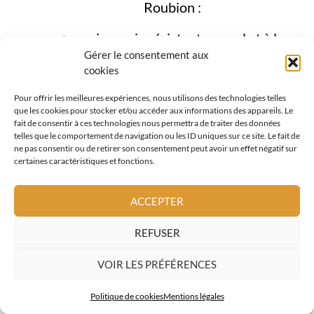
Roubion :
zinguerie résistante au gel et à la
Gérer le consentement aux
neige
cookies
étanchéité toiture
Pour offrir les meilleures expériences, nous utilisons des technologies telles
que les cookies pour stocker et/ou accéder aux informations des appareils. Le
fenêtres de toit
fait de consentir à ces technologies nous permettra de traiter des données
telles que le comportement de navigation ou les ID uniques sur ce site. Le fait de
ne pas consentir ou de retirer son consentement peut avoir un effet négatif sur
couverture métallique
certaines caractéristiques et fonctions.
tuiles terre cuite adaptées à la
ACCEPTER
montagne
REFUSER
façades et bardages bois
VOIR LES PRÉFÉRENCES
Cette approche globale est essentielle à
Roubion, où la toiture joue un rôle clé
Politique de cookies
Mentions légales
dans la protection du bâti face aux