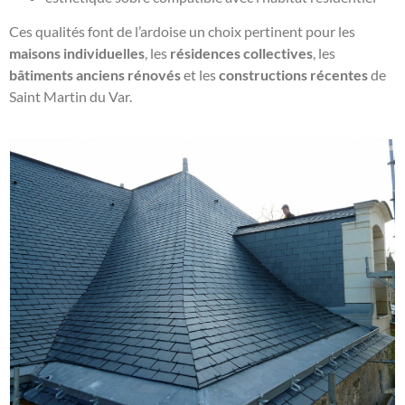
Ces qualités font de l’ardoise un choix pertinent pour les
maisons individuelles
, les
résidences collectives
, les
bâtiments anciens rénovés
et les
constructions récentes
de
Saint Martin du Var.