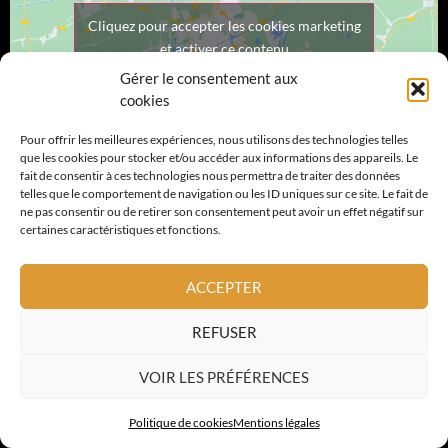
Cliquez pour accepter les cookies marketing
et activer ce contenu
Gérer le consentement aux
cookies
Pour offrir les meilleures expériences, nous utilisons des technologies telles
que les cookies pour stocker et/ou accéder aux informations des appareils. Le
fait de consentir à ces technologies nous permettra de traiter des données
telles que le comportement de navigation ou les ID uniques sur ce site. Le fait de
ne pas consentir ou de retirer son consentement peut avoir un effet négatif sur
certaines caractéristiques et fonctions.
ACTUALITÉS COUVREUR DANS LA
RÉGION PACA
ACCEPTER
REFUSER
Votre artisan sur Antibes
Votre artisan sur Cagnes sur Mer
VOIR LES PRÉFÉRENCES
Votre artisan sur Biot
Politique de cookies
Mentions légales
Votre artisan sur Mougins