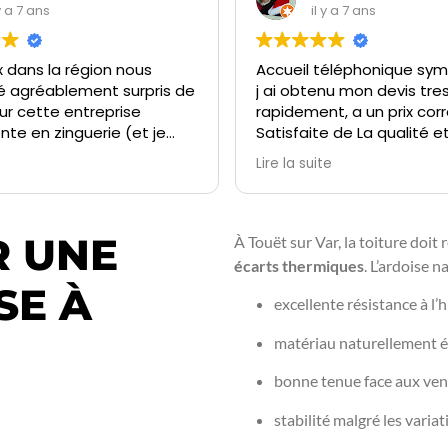
 y a 7 ans
il y a 7 ans
 dans la région nous
Accueil téléphonique sym
é agréablement surpris de
j ai obtenu mon devis tre
ur cette entreprise
rapidement, a un prix corr
te en zinguerie (et je
Satisfaite de La qualité et
r c'est rare dans le coin !)
réalisation du travail
Lire la suite
Je recommande
R UNE
À Touët sur Var, la toiture doit 
écarts thermiques
. L’ardoise 
SE À
excellente résistance à l’
matériau naturellement 
bonne tenue face aux ven
stabilité malgré les vari