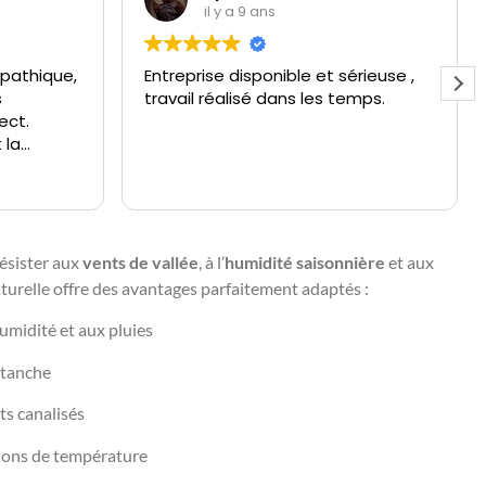
il y a 9 ans
pathique,
Entreprise disponible et sérieuse ,
s
travail réalisé dans les temps.
ect.
 la
résister aux
vents de vallée
, à l’
humidité saisonnière
et aux
naturelle offre des avantages parfaitement adaptés :
humidité et aux pluies
étanche
ts canalisés
ations de température