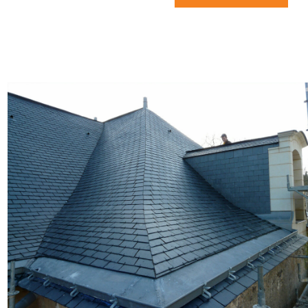
personne malhonnête qui
n’assume pas ses erreurs et remet
la faute sur un architecte, un
ingénieur béton, et sur le client.
Voici le professionnalisme en
question.