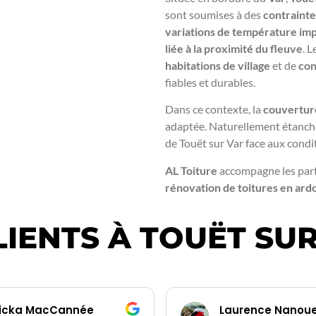
sont soumises à des
contrainte
variations de température imp
liée à la proximité du fleuve
. 
habitations de village
et de
con
fiables et durables.
Dans ce contexte, la
couverture
adaptée. Naturellement étanche,
de Touët sur Var face aux condit
AL Toiture
accompagne les parti
rénovation de toitures en ard
LIENTS À TOUËT SU
icka MacCannée
Laurence Nanou