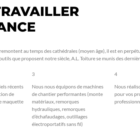
TRAVAILLER
VANCE
rs remontent au temps des cathédrales (moyen âge), il est en perpét
utils que proposent notre siècle, A.L. Toiture se munis des derniè
3
4
iels récents
Nous nous équipons de machines
Nous réaliso
tion de
de chantier performantes (monte
pour vos pro
de maquette
matériaux, remorques
professionn
hydrauliques, remorques
d’échafaudages, outillages
électroportatifs sans fil)