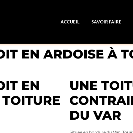
ACCUEIL
SAVOIR FAIRE
IT EN ARDOISE À T
IT EN
UNE TOI
 TOITURE
CONTRAI
DU VAR
Située en bordure du
Var
,
Touët