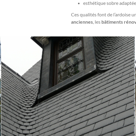
esthétique sobre adaptée
Ces qualités font de l’ardoise u
anciennes
, les
bâtiments réno