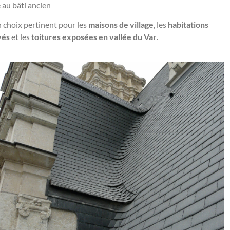
 au bâti ancien
n choix pertinent pour les
maisons de village
, les
habitations
vés
et les
toitures exposées en vallée du Var
.