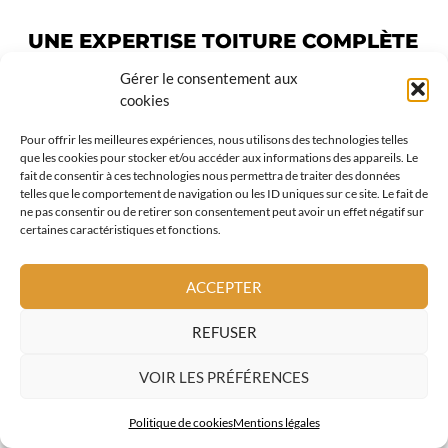
UNE EXPERTISE TOITURE COMPLÈTE
POUR LES BÂTIMENTS DE
Gérer le consentement aux
TOURRETTE LEVENS
cookies
En complément de la
couverture de toit
Pour offrir les meilleures expériences, nous utilisons des technologies telles
que les cookies pour stocker et/ou accéder aux informations des appareils. Le
en ardoise
, AL Toiture propose une prise
fait de consentir à ces technologies nous permettra de traiter des données
en charge globale des travaux de toiture à
telles que le comportement de navigation ou les ID uniques sur ce site. Le fait de
ne pas consentir ou de retirer son consentement peut avoir un effet négatif sur
Tourrette Levens :
certaines caractéristiques et fonctions.
zinguerie et évacuation des eaux
ACCEPTER
pluviales
REFUSER
étanchéité toiture
VOIR LES PRÉFÉRENCES
fenêtres de toit
Politique de cookies
Mentions légales
couverture métallique