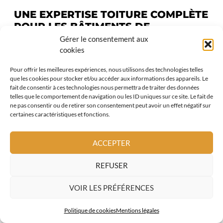
UNE EXPERTISE TOITURE COMPLÈTE
POUR LES BÂTIMENTS DE
VALBONNE
Gérer le consentement aux
cookies
En complément de la
couverture de toit
Pour offrir les meilleures expériences, nous utilisons des technologies telles
en ardoise
, AL Toiture propose une prise
que les cookies pour stocker et/ou accéder aux informations des appareils. Le
fait de consentir à ces technologies nous permettra de traiter des données
en charge globale des travaux de toiture à
telles que le comportement de navigation ou les ID uniques sur ce site. Le fait de
Valbonne :
ne pas consentir ou de retirer son consentement peut avoir un effet négatif sur
certaines caractéristiques et fonctions.
zinguerie et évacuation des eaux
pluviales
ACCEPTER
étanchéité toiture
REFUSER
fenêtres de toit
VOIR LES PRÉFÉRENCES
couverture métallique
Politique de cookies
Mentions légales