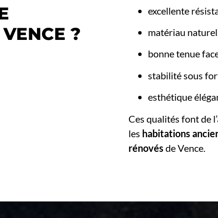
E
excellente résis
 VENCE ?
matériau nature
bonne tenue fac
stabilité sous fo
esthétique éléga
Ces qualités font de l
les
habitations ancie
rénovés
de Vence.