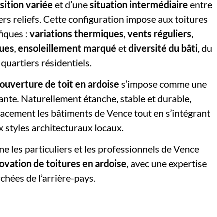
sition variée
et d’une
situation intermédiaire
entre
miers reliefs. Cette configuration impose aux toitures
fiques :
variations thermiques
,
vents réguliers
,
nues
,
ensoleillement marqué
et
diversité du bâti
, du
quartiers résidentiels.
ouverture de toit en ardoise
s’impose comme une
gante. Naturellement étanche, stable et durable,
icacement les bâtiments de Vence tout en s’intégrant
styles architecturaux locaux.
 les particuliers et les professionnels de Vence
novation de toitures en ardoise
, avec une expertise
chées de l’arrière-pays.