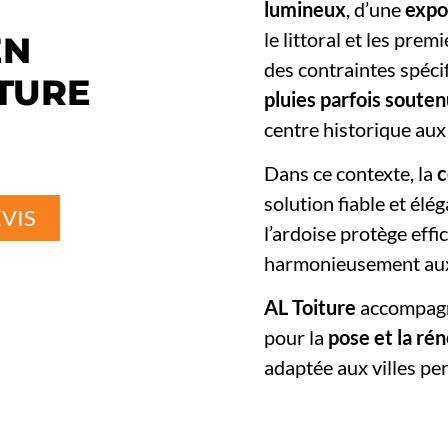
lumineux
, d’une
expo
le littoral et les pre
EN
des contraintes spéci
ITURE
pluies parfois soute
centre historique aux 
Dans ce contexte, la
c
solution fiable et élé
VIS
l’ardoise protège eff
harmonieusement aux 
AL Toiture
accompagne
pour la
pose et la ré
adaptée aux villes per