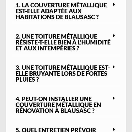
longévité.
1. LA COUVERTURE MÉTALLIQUE
Nous intervenons aussi bien sur des
projets
EST-ELLE ADAPTÉE AUX
de rénovation
que sur des
constructions
HABITATIONS DE BLAUSASC ?
neuves
, en tenant compte des pentes de
toiture, des contraintes d’accès et des règles
2. UNE TOITURE MÉTALLIQUE
architecturales locales. Nos prestations
RÉSISTE-T-ELLE BIEN À L’HUMIDITÉ
incluent également la pose des éléments
ET AUX INTEMPÉRIES ?
indispensables à la durabilité de l’ensemble :
gouttières et chéneaux en zinc, habillages
métalliques et raccords d’étanchéité
,
3. UNE TOITURE MÉTALLIQUE EST-
assurant une protection complète de votre
ELLE BRUYANTE LORS DE FORTES
PLUIES ?
habitation.
Grâce à notre connaissance du secteur de
Blausasc et à notre expérience des chantiers
4. PEUT-ON INSTALLER UNE
en zone vallonnée, nous sommes en mesure
COUVERTURE MÉTALLIQUE EN
de proposer des solutions sur mesure,
RÉNOVATION À BLAUSASC ?
parfaitement adaptées à chaque projet.
Notre objectif est de vous offrir une
toiture
métallique fiable, performante et durable
,
5. QUEL ENTRETIEN PRÉVOIR