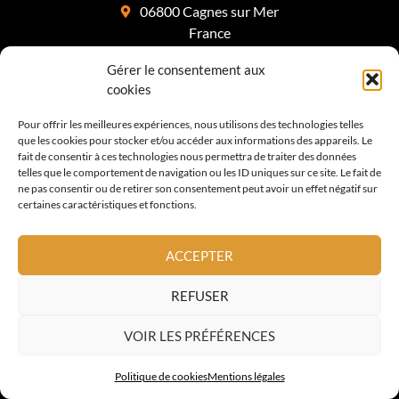
06800 Cagnes sur Mer
France
06 15 59 34 68
Gérer le consentement aux
cookies
contact@altoiture.fr
Pour offrir les meilleures expériences, nous utilisons des technologies telles
A PROPOS
que les cookies pour stocker et/ou accéder aux informations des appareils. Le
fait de consentir à ces technologies nous permettra de traiter des données
telles que le comportement de navigation ou les ID uniques sur ce site. Le fait de
ne pas consentir ou de retirer son consentement peut avoir un effet négatif sur
Savoir Faire
certaines caractéristiques et fonctions.
Prestations
Mentions légales
ACCEPTER
CONTACT
REFUSER
VOIR LES PRÉFÉRENCES
Devis & Contact
Politique de cookies
Mentions légales