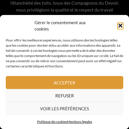
l’étanchéité des toits. Issus des Compagnons du Devoir,
nous privilégions la qualité et le respect du travail
correctement réalisé.
Gérer le consentement aux
cookies
Pour offrir les meilleures expériences, nous utilisons des technologies telles
que les cookies pour stocker et/ou accéder aux informations des appareils. Le
COORDONNÉES
fait de consentir à ces technologies nous permettra de traiter des données
telles que le comportement de navigation ou les ID uniques sur ce site. Le fait de
ne pas consentir ou de retirer son consentement peut avoir un effet négatif sur
certaines caractéristiques et fonctions.
16 Chemin des Travails
06800 Cagnes sur Mer
ACCEPTER
France
06 15 59 34 68
REFUSER
contact@altoiture.fr
VOIR LES PRÉFÉRENCES
A PROPOS
Politique de cookies
Mentions légales