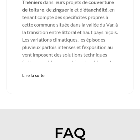
Théniers
dans leurs projets de
couverture
de toiture
, de
zinguerie
et d’
étanchéité
, en
tenant compte des spécificités propres à
cette commune située dans la vallée du Var, à
la transition entre littoral et haut pays niçois.
Les variations climatiques, les épisodes
pluvieux parfois intenses et l’exposition au
vent imposent des solutions techniques
fiables, capables de protéger durablement
les habitations.
Lire la suite
La
couverture métallique
s’impose comme
une solution particulièrement performante
dans ce contexte de moyenne montagne. Sa
résistance mécanique élevée lui permet de
faire face aux contraintes climatiques, tandis
que sa surface lisse favorise l’écoulement
naturel des eaux de pluie et limite les risques
FAQ
d’infiltration, même sur des toitures
inclinées.