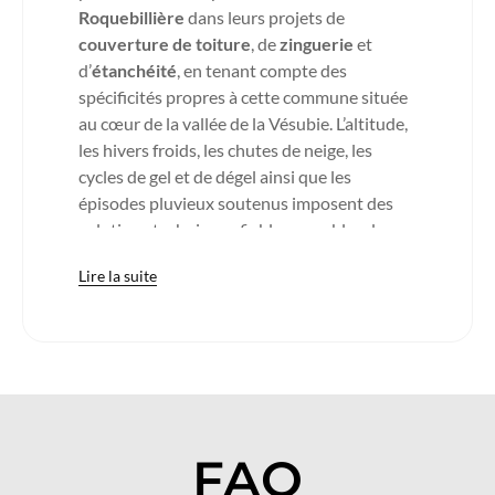
Roquebillière
dans leurs projets de
couverture de toiture
, de
zinguerie
et
d’
étanchéité
, en tenant compte des
spécificités propres à cette commune située
au cœur de la vallée de la Vésubie. L’altitude,
les hivers froids, les chutes de neige, les
cycles de gel et de dégel ainsi que les
épisodes pluvieux soutenus imposent des
solutions techniques fiables, capables de
protéger durablement les habitations.
Lire la suite
La
couverture métallique
s’impose comme
une solution particulièrement performante
dans ce contexte montagnard. Sa résistance
mécanique élevée permet de supporter les
contraintes liées à la neige et aux variations
thermiques, tandis que sa surface lisse
favorise le glissement naturel des masses
FAQ
neigeuses et l’évacuation rapide des eaux
lors de la fonte. Cette caractéristique