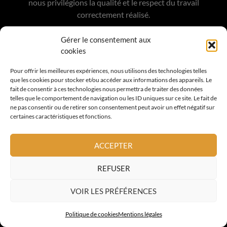
nous privilégions la qualité et le respect du travail
correctement réalisé.
Gérer le consentement aux
cookies
Pour offrir les meilleures expériences, nous utilisons des technologies telles
COORDONNÉES
que les cookies pour stocker et/ou accéder aux informations des appareils. Le
fait de consentir à ces technologies nous permettra de traiter des données
telles que le comportement de navigation ou les ID uniques sur ce site. Le fait de
16 Chemin des Travails
ne pas consentir ou de retirer son consentement peut avoir un effet négatif sur
certaines caractéristiques et fonctions.
06800 Cagnes sur Mer
France
ACCEPTER
06 15 59 34 68
contact@altoiture.fr
REFUSER
VOIR LES PRÉFÉRENCES
A PROPOS
Politique de cookies
Mentions légales
Savoir Faire