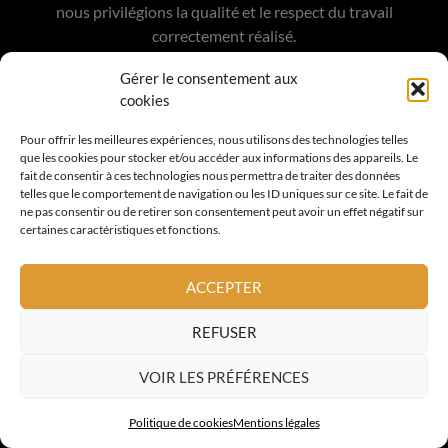
nous privilégions la qualité et le respect du travail
correctement réalisé.
Gérer le consentement aux
cookies
Pour offrir les meilleures expériences, nous utilisons des technologies telles
COORDONNÉES
que les cookies pour stocker et/ou accéder aux informations des appareils. Le
fait de consentir à ces technologies nous permettra de traiter des données
telles que le comportement de navigation ou les ID uniques sur ce site. Le fait de
ne pas consentir ou de retirer son consentement peut avoir un effet négatif sur
16 Chemin des Travails
certaines caractéristiques et fonctions.
06800 Cagnes sur Mer
France
ACCEPTER
06 15 59 34 68
REFUSER
contact@altoiture.fr
VOIR LES PRÉFÉRENCES
A PROPOS
Politique de cookies
Mentions légales