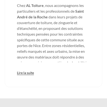
Chez
AL Toiture
, nous accompagnons les
particuliers et les professionnels de
Saint
André de la Roche
dans leurs projets de
couverture de toiture, de zinguerie et
d’étanchéité, en proposant des solutions
techniques pensées pour les contraintes
spécifiques de cette commune située aux
portes de Nice. Entre zones résidentielles,
reliefs marqués et axes urbains, la mise en
œuvre des matériaux doit répondre à des
exigences précises en matière de durabilité
et de gestion des eaux pluviales.
Lire la suite
Le bâti de Saint André de la Roche est
constitué de maisons individuelles, de
résidences récentes et de constructions plus
anciennes implantées sur des terrains
parfois pentus. Les toitures y sont
régulièrement exposées à des épisodes de