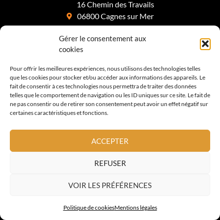
16 Chemin des Travails
06800 Cagnes sur Mer
France
Gérer le consentement aux
06 15 59 34 68
cookies
contact@altoiture.fr
Pour offrir les meilleures expériences, nous utilisons des technologies telles
que les cookies pour stocker et/ou accéder aux informations des appareils. Le
fait de consentir à ces technologies nous permettra de traiter des données
A PROPOS
telles que le comportement de navigation ou les ID uniques sur ce site. Le fait de
ne pas consentir ou de retirer son consentement peut avoir un effet négatif sur
certaines caractéristiques et fonctions.
Savoir Faire
Prestations
ACCEPTER
Mentions légales
REFUSER
CONTACT
VOIR LES PRÉFÉRENCES
Devis & Contact
Politique de cookies
Mentions légales