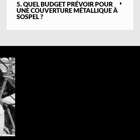
5. QUEL BUDGET PRÉVOIR POUR
zinc, raccords d’étanchéité, habillages
UNE COUVERTURE MÉTALLIQUE À
métalliques et protections périphériques.
SOSPEL ?
Ces éléments sont essentiels pour garantir la
protection globale de la toiture et préserver
durablement les façades.
Grâce à notre connaissance du secteur de
Sospel
, à un matériel adapté aux chantiers
en zone de vallée et à une équipe qualifiée,
nous sommes en mesure de prendre en
charge des projets techniques, spécifiques
ou urgents. Notre objectif est de vous
proposer une
toiture métallique
performante
, durable et parfaitement
intégrée à son environnement, tout en
respectant le caractère architectural local.