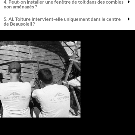
4. Peut-on installer une fenêtre de toit dans des combles
non aménagés ?
5. AL Toiture intervient-elle uniquement dans le centre
de Beausoleil ?