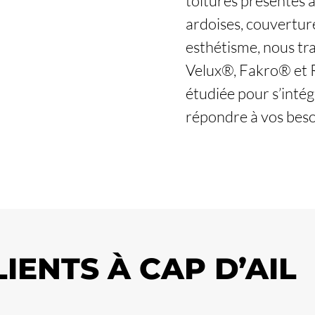
toitures présentes à
ardoises, couvertures
esthétisme, nous t
Velux®, Fakro® et 
étudiée pour s’inté
répondre à vos beso
LIENTS À CAP D’AIL