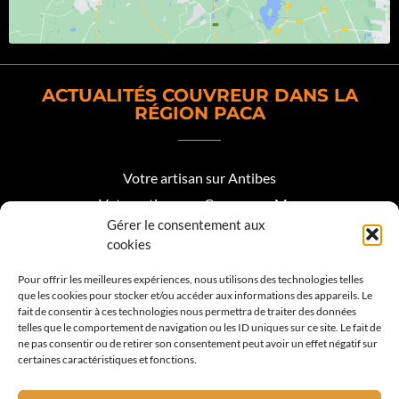
ACTUALITÉS COUVREUR DANS LA
RÉGION PACA
Votre artisan sur Antibes
Votre artisan sur Cagnes sur Mer
Gérer le consentement aux
Votre artisan sur Biot
cookies
Votre artisan sur Mougins
Pour offrir les meilleures expériences, nous utilisons des technologies telles
que les cookies pour stocker et/ou accéder aux informations des appareils. Le
Votre artisan Roquefort les Pins
fait de consentir à ces technologies nous permettra de traiter des données
telles que le comportement de navigation ou les ID uniques sur ce site. Le fait de
Votre artisan sur Valbonne
ne pas consentir ou de retirer son consentement peut avoir un effet négatif sur
certaines caractéristiques et fonctions.
Votre artisan sur Vence
Votre artisan sur La Colle sur Loup