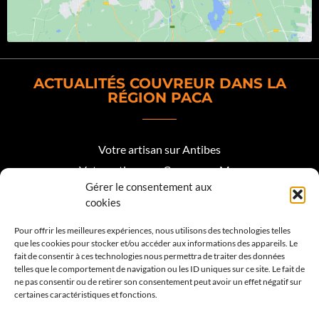
ACTUALITÉS COUVREUR DANS LA
RÉGION PACA
Votre artisan sur Antibes
Votre artisan sur Cagnes sur Mer
Gérer le consentement aux
Votre artisan sur Biot
cookies
Votre artisan sur Mougins
Pour offrir les meilleures expériences, nous utilisons des technologies telles
que les cookies pour stocker et/ou accéder aux informations des appareils. Le
Votre artisan Roquefort les Pins
fait de consentir à ces technologies nous permettra de traiter des données
telles que le comportement de navigation ou les ID uniques sur ce site. Le fait de
Votre artisan sur Valbonne
ne pas consentir ou de retirer son consentement peut avoir un effet négatif sur
certaines caractéristiques et fonctions.
Votre artisan sur Vence