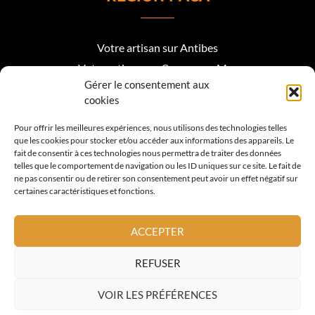
Votre artisan sur Antibes
Votre artisan sur Cagnes sur Mer
Gérer le consentement aux
Votre artisan sur Biot
cookies
Votre artisan sur Mougins
Pour offrir les meilleures expériences, nous utilisons des technologies telles
que les cookies pour stocker et/ou accéder aux informations des appareils. Le
Votre artisan Roquefort les Pins
fait de consentir à ces technologies nous permettra de traiter des données
telles que le comportement de navigation ou les ID uniques sur ce site. Le fait de
Votre artisan sur Valbonne
ne pas consentir ou de retirer son consentement peut avoir un effet négatif sur
certaines caractéristiques et fonctions.
Votre artisan sur Vence
Votre artisan sur La Colle sur Loup
ACCEPTER
Votre artisan sur Nice
REFUSER
Votre artisan sur Cannes
VOIR LES PRÉFÉRENCES