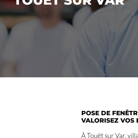
POSE DE FENÊTRE
VALORISEZ VOS 
À Touët sur Var, vil