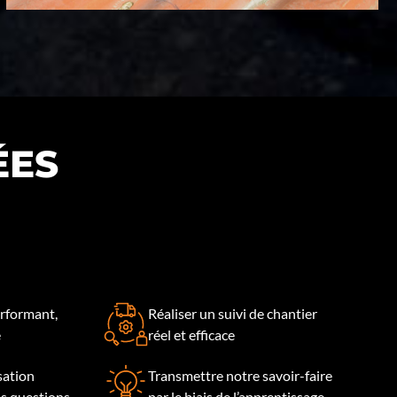
ÉES
rformant,
Réaliser un suivi de chantier
e
réel et efficace
isation
Transmettre notre savoir-faire
os questions
par le biais de l’apprentissage