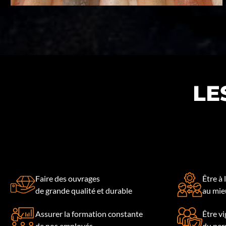
LE
Faire des ouvrages
Être à 
de grande qualité et durable
au mieu
Assurer la formation constante
Être vi
de nos employés
du per