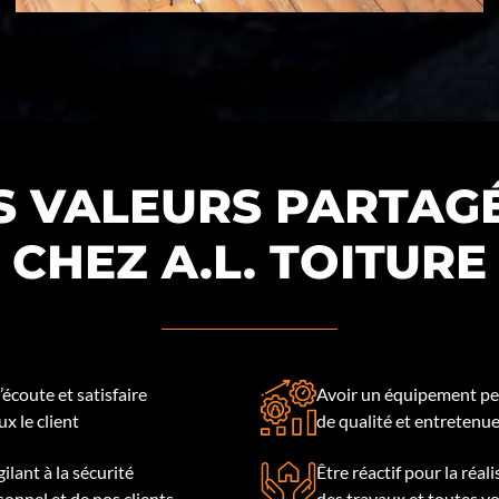
S VALEURS PARTAG
CHEZ A.L. TOITURE
l’écoute et satisfaire
Avoir un équipement pe
x le client
de qualité et entretenu
gilant à la sécurité
Être réactif pour la réal
sonnel et de nos clients
des travaux et toutes v