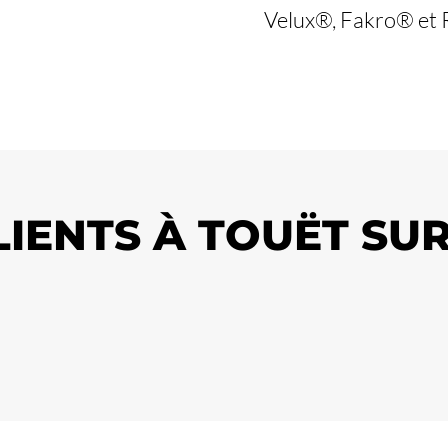
Velux®, Fakro® et Ro
LIENTS À TOUËT SU