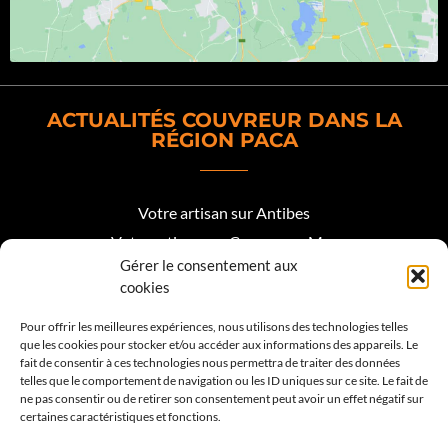
ACTUALITÉS COUVREUR DANS LA
RÉGION PACA
Votre artisan sur Antibes
Votre artisan sur Cagnes sur Mer
Gérer le consentement aux
Votre artisan sur Biot
cookies
Votre artisan sur Mougins
Pour offrir les meilleures expériences, nous utilisons des technologies telles
que les cookies pour stocker et/ou accéder aux informations des appareils. Le
Votre artisan Roquefort les Pins
fait de consentir à ces technologies nous permettra de traiter des données
telles que le comportement de navigation ou les ID uniques sur ce site. Le fait de
Votre artisan sur Valbonne
ne pas consentir ou de retirer son consentement peut avoir un effet négatif sur
certaines caractéristiques et fonctions.
Votre artisan sur Vence