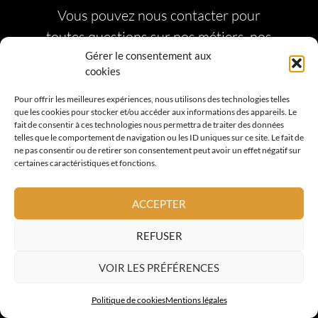
Vous pouvez nous contacter pour
toutes questions sur nos métiers, nos
prestations ou pour toute demande
Gérer le consentement aux
cookies
devis. Nous répondrons à votre
demande dans les meilleurs délais.
Pour offrir les meilleures expériences, nous utilisons des technologies telles
que les cookies pour stocker et/ou accéder aux informations des appareils. Le
fait de consentir à ces technologies nous permettra de traiter des données
telles que le comportement de navigation ou les ID uniques sur ce site. Le fait de
CONTACTEZ-NOUS
ne pas consentir ou de retirer son consentement peut avoir un effet négatif sur
certaines caractéristiques et fonctions.
ACCEPTER
REFUSER
VOIR LES PRÉFÉRENCES
Politique de cookies
Mentions légales