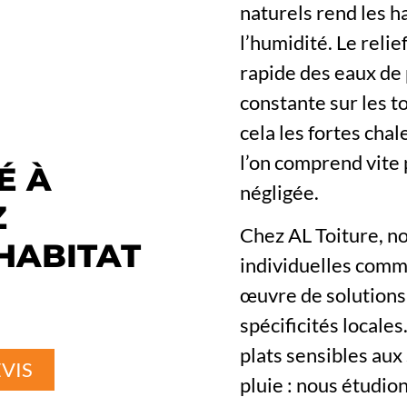
naturels rend les h
l’humidité. Le reli
rapide des eaux de 
constante sur les to
cela les fortes chal
l’on comprend vite 
É À
négligée.
Z
Chez AL Toiture, n
HABITAT
individuelles comme
œuvre de solutions
spécificités locale
plats sensibles aux
VIS
pluie : nous étudio