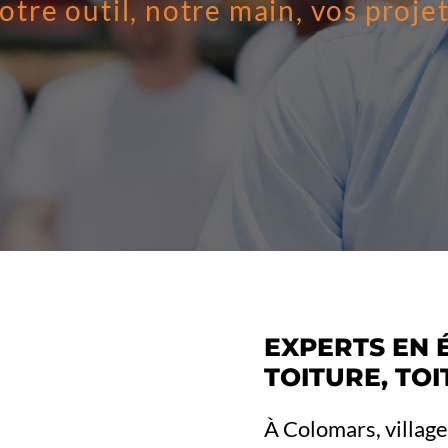
otre outil, notre main, vos projet
EXPERTS EN 
TOITURE, TO
À Colomars, village