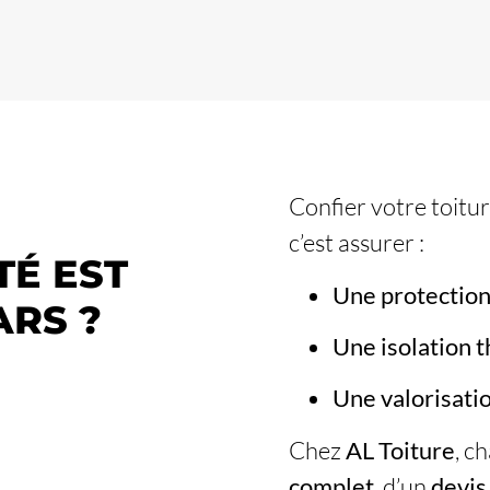
Confier votre toitu
c’est assurer :
TÉ EST
Une protection
ARS ?
Une isolation 
Une valorisati
Chez
AL Toiture
, c
complet
, d’un
devis