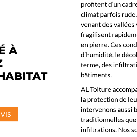
profitent d’un cad
climat parfois rude
venant des vallées 
fragilisent rapidem
en pierre. Ces cond
É À
d’humidité, le décol
Z
terme, des infiltra
HABITAT
bâtiments.
AL Toiture accompa
la protection de le
intervenons aussi bi
VIS
traditionnelles que
infiltrations. Nos 