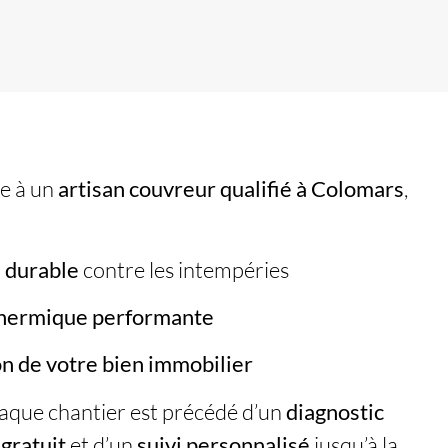
re à un
artisan couvreur
qualifié à Colomars
,
 durable
contre les intempéries
thermique performante
on de votre bien immobilier
haque chantier est précédé d’un
diagnostic
 gratuit
et d’un
suivi personnalisé
jusqu’à la